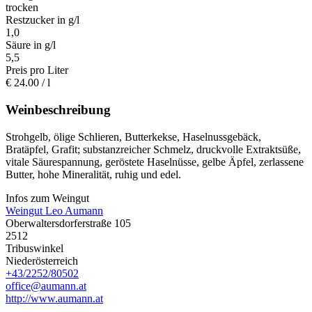
trocken
Restzucker in g/l
1,0
Säure in g/l
5,5
Preis pro Liter
€
24.00
/ l
Weinbeschreibung
Strohgelb, ölige Schlieren, Butterkekse, Haselnussgebäck,
Bratäpfel, Grafit; substanzreicher Schmelz, druckvolle Extraktsüße,
vitale Säurespannung, geröstete Haselnüsse, gelbe Äpfel, zerlassene
Butter, hohe Mineralität, ruhig und edel.
Infos zum Weingut
Weingut Leo Aumann
Oberwaltersdorferstraße 105
2512
Tribuswinkel
Niederösterreich
+43/2252/80502
office@aumann.at
http://www.aumann.at