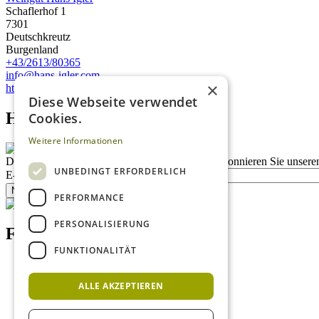
Schaflerhof 1
7301
Deutschkreutz
Burgenland
+43/2613/80365
info@hans-igler.com
×
https://hans-igler.com/
Diese Webseite verwendet
Homepage advert block
Cookies.
Weitere Informationen
Description
Bleiben Sie auf dem Laufenden
Abonnieren Sie unseren
UNBEDINGT ERFORDERLICH
E-Mail
Newsletter bestellen
PERFORMANCE
PERSONALISIERUNG
Footer menu (DE)
FUNKTIONALITÄT
Datenschutzrichtlinien
Nutzungsbedingungen
ALLE AKZEPTIEREN
Kontakt
Impressum
Mediadaten Weißweinguide