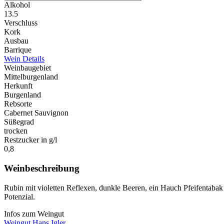
Alkohol
13.5
Verschluss
Kork
Ausbau
Barrique
Wein Details
Weinbaugebiet
Mittelburgenland
Herkunft
Burgenland
Rebsorte
Cabernet Sauvignon
Süßegrad
trocken
Restzucker in g/l
0,8
Weinbeschreibung
Rubin mit violetten Reflexen, dunkle Beeren, ein Hauch Pfeifentabak u
Potenzial.
Infos zum Weingut
Weingut Hans Igler