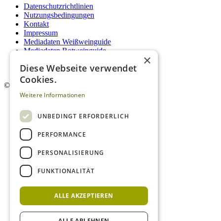
Datenschutzrichtlinien
Nutzungsbedingungen
Kontakt
Impressum
Mediadaten Weißweinguide
Mediadaten Rotweinguide
×
AGB
Diese Webseite verwendet
Newsletter
Cookies.
©
2026. Alle Rechte vorbehalten.
Weitere Informationen
UNBEDINGT ERFORDERLICH
PERFORMANCE
PERSONALISIERUNG
FUNKTIONALITÄT
ALLE AKZEPTIEREN
ALLE ABLEHNEN