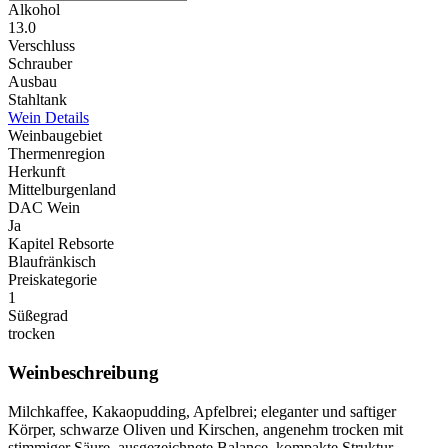
Alkohol
13.0
Verschluss
Schrauber
Ausbau
Stahltank
Wein Details
Weinbaugebiet
Thermenregion
Herkunft
Mittelburgenland
DAC Wein
Ja
Kapitel Rebsorte
Blaufränkisch
Preiskategorie
1
Süßegrad
trocken
Weinbeschreibung
Milchkaffee, Kakaopudding, Apfelbrei; eleganter und saftiger
Körper, schwarze Oliven und Kirschen, angenehm trocken mit
stimmiger Säure, ausgezeichnete Balance, kompakte Struktur,