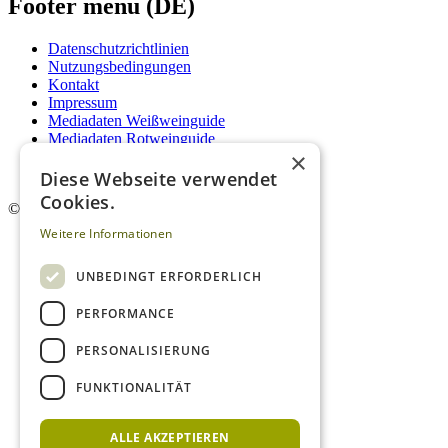
Footer menu (DE)
Datenschutzrichtlinien
Nutzungsbedingungen
Kontakt
Impressum
Mediadaten Weißweinguide
Mediadaten Rotweinguide
×
AGB
Newsletter
Diese Webseite verwendet
Cookies.
©
2026. Alle Rechte vorbehalten.
Weitere Informationen
UNBEDINGT ERFORDERLICH
PERFORMANCE
PERSONALISIERUNG
FUNKTIONALITÄT
ALLE AKZEPTIEREN