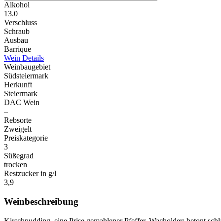
Alkohol
13.0
Verschluss
Schraub
Ausbau
Barrique
Wein Details
Weinbaugebiet
Südsteiermark
Herkunft
Steiermark
DAC Wein
–
Rebsorte
Zweigelt
Preiskategorie
3
Süßegrad
trocken
Restzucker in g/l
3,9
Weinbeschreibung
Kirschpudding, eine Prise gemahlener Pfeffer, Wacholder; betont sc