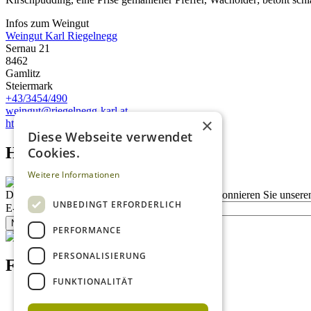
Infos zum Weingut
Weingut Karl Riegelnegg
Sernau 21
8462
Gamlitz
Steiermark
+43/3454/490
weingut@riegelnegg-karl.at
×
http://www.riegelnegg-karl.at
Diese Webseite verwendet
Homepage advert block
Cookies.
Weitere Informationen
Description
Bleiben Sie auf dem Laufenden
Abonnieren Sie unseren
UNBEDINGT ERFORDERLICH
E-Mail
Newsletter bestellen
PERFORMANCE
PERSONALISIERUNG
Footer menu (DE)
FUNKTIONALITÄT
Datenschutzrichtlinien
Nutzungsbedingungen