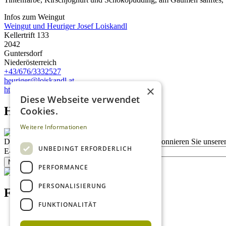
Infos zum Weingut
Weingut und Heuriger Josef Loiskandl
Kellertrift 133
2042
Guntersdorf
Niederösterreich
+43/676/3332527
heuriger@loiskandl.at
×
http://www.loiskandl.at
Diese Webseite verwendet
Homepage advert block
Cookies.
Weitere Informationen
Description
Bleiben Sie auf dem Laufenden
Abonnieren Sie unseren
UNBEDINGT ERFORDERLICH
E-Mail
Newsletter bestellen
PERFORMANCE
PERSONALISIERUNG
Footer menu (DE)
FUNKTIONALITÄT
Datenschutzrichtlinien
Nutzungsbedingungen