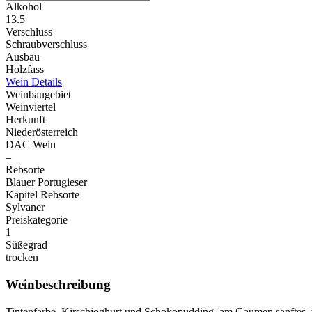
Alkohol
13.5
Verschluss
Schraubverschluss
Ausbau
Holzfass
Wein Details
Weinbaugebiet
Weinviertel
Herkunft
Niederösterreich
DAC Wein
–
Rebsorte
Blauer Portugieser
Kapitel Rebsorte
Sylvaner
Preiskategorie
1
Süßegrad
trocken
Weinbeschreibung
Tintenfarbe, Kirschjoghurt und Schokopudding, am Gaumen sanftes, w