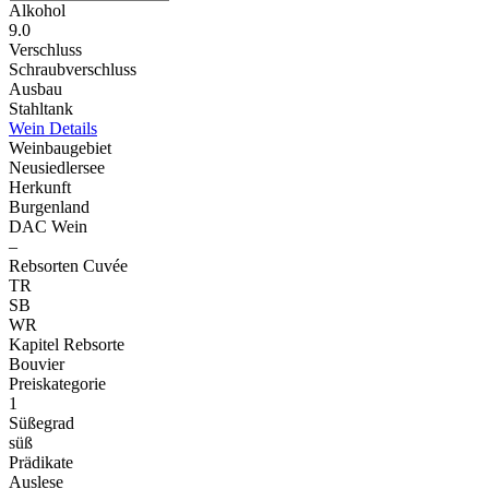
Alkohol
9.0
Verschluss
Schraubverschluss
Ausbau
Stahltank
Wein Details
Weinbaugebiet
Neusiedlersee
Herkunft
Burgenland
DAC Wein
–
Rebsorten Cuvée
TR
SB
WR
Kapitel Rebsorte
Bouvier
Preiskategorie
1
Süßegrad
süß
Prädikate
Auslese