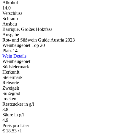
Alkohol
14.0
Verschluss
Schraub
Ausbau
Barrique, Großes Holzfass
Ausgabe
Rot- und Süßwein Guide Austria 2023
Weinbaugebiet Top 20
Platz 14
Wein Details
Weinbaugebiet
Südsteiermark
Herkunft
Steiermark
Rebsorte
Zweigelt
Süßegrad
trocken
Restzucker in g/l
3,8
Säure in g/l
4,9
Preis pro Liter
€
18.53
/ l