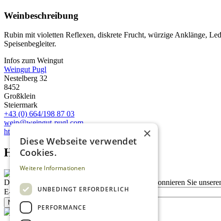
Weinbeschreibung
Rubin mit violetten Reflexen, diskrete Frucht, würzige Anklänge, Led
Speisenbegleiter.
Infos zum Weingut
Weingut Pugl
Nestelberg 32
8452
Großklein
Steiermark
+43 (0) 664/198 87 03
wein@weingut-pugl.com
×
http://weingut-pugl.com
Diese Webseite verwendet
Homepage advert block
Cookies.
Weitere Informationen
Description
Bleiben Sie auf dem Laufenden
Abonnieren Sie unseren
UNBEDINGT ERFORDERLICH
E-Mail
Newsletter bestellen
PERFORMANCE