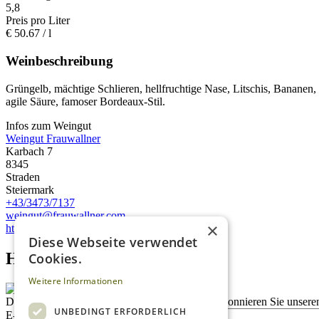
5,8
Preis pro Liter
€
50.67
/ l
Weinbeschreibung
Grüngelb, mächtige Schlieren, hellfruchtige Nase, Litschis, Bananen, 
agile Säure, famoser Bordeaux-Stil.
Infos zum Weingut
Weingut Frauwallner
Karbach 7
8345
Straden
Steiermark
+43/3473/7137
weingut@frauwallner.com
×
http://www.frauwallner.com
Diese Webseite verwendet
Homepage advert block
Cookies.
Weitere Informationen
Description
Bleiben Sie auf dem Laufenden
Abonnieren Sie unseren
UNBEDINGT ERFORDERLICH
E-Mail