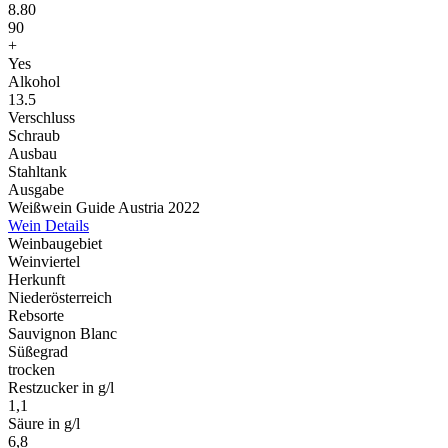
8.80
90
+
Yes
Alkohol
13.5
Verschluss
Schraub
Ausbau
Stahltank
Ausgabe
Weißwein Guide Austria 2022
Wein Details
Weinbaugebiet
Weinviertel
Herkunft
Niederösterreich
Rebsorte
Sauvignon Blanc
Süßegrad
trocken
Restzucker in g/l
1,1
Säure in g/l
6,8