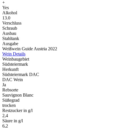
+
Yes
Alkohol
13.0
Verschluss
Schraub
Ausbau
Stahltank
Ausgabe
Weißwein Guide Austria 2022
Wein Details
Weinbaugebiet
Südsteiermark
Herkunft
Südsteiermark DAC
DAC Wein
Ja
Rebsorte
Sauvignon Blanc
Süßegrad
trocken
Restzucker in g/l
2,4
Säure in g/l
6,2