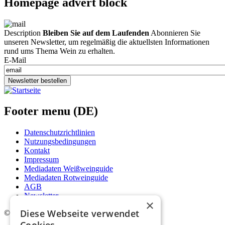
Homepage advert block
Description
Bleiben Sie auf dem Laufenden
Abonnieren Sie
unseren Newsletter, um regelmäßig die aktuellsten Informationen
rund ums Thema Wein zu erhalten.
E-Mail
Newsletter bestellen
Footer menu (DE)
Datenschutzrichtlinien
Nutzungsbedingungen
Kontakt
Impressum
Mediadaten Weißweinguide
Mediadaten Rotweinguide
AGB
Newsletter
×
Diese Webseite verwendet
©
2026. Alle Rechte vorbehalten.