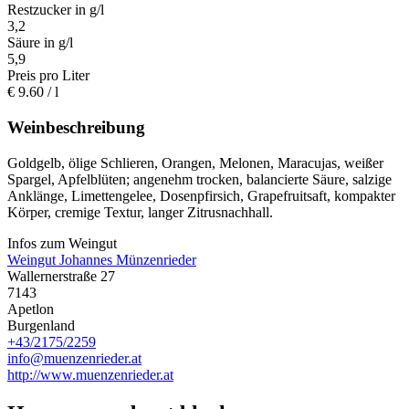
Restzucker in g/l
3,2
Säure in g/l
5,9
Preis pro Liter
€
9.60
/ l
Weinbeschreibung
Goldgelb, ölige Schlieren, Orangen, Melonen, Maracujas, weißer
Spargel, Apfelblüten; angenehm trocken, balancierte Säure, salzige
Anklänge, Limettengelee, Dosenpfirsich, Grapefruitsaft, kompakter
Körper, cremige Textur, langer Zitrusnachhall.
Infos zum Weingut
Weingut Johannes Münzenrieder
Wallernerstraße 27
7143
Apetlon
Burgenland
+43/2175/2259
info@muenzenrieder.at
http://www.muenzenrieder.at