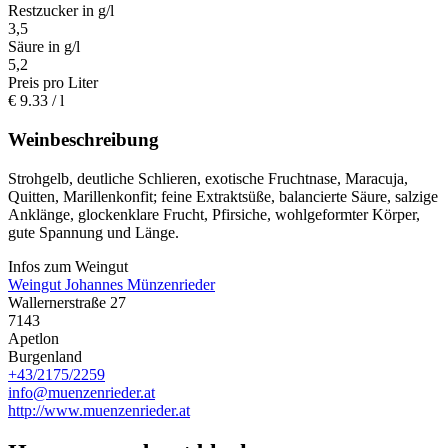
Restzucker in g/l
3,5
Säure in g/l
5,2
Preis pro Liter
€
9.33
/ l
Weinbeschreibung
Strohgelb, deutliche Schlieren, exotische Fruchtnase, Maracuja,
Quitten, Marillenkonfit; feine Extraktsüße, balancierte Säure, salzige
Anklänge, glockenklare Frucht, Pfirsiche, wohlgeformter Körper,
gute Spannung und Länge.
Infos zum Weingut
Weingut Johannes Münzenrieder
Wallernerstraße 27
7143
Apetlon
Burgenland
+43/2175/2259
info@muenzenrieder.at
http://www.muenzenrieder.at