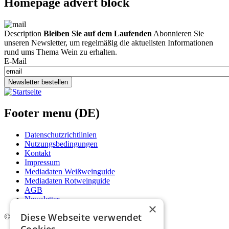
Homepage advert block
Description
Bleiben Sie auf dem Laufenden
Abonnieren Sie
unseren Newsletter, um regelmäßig die aktuellsten Informationen
rund ums Thema Wein zu erhalten.
E-Mail
Newsletter bestellen
Footer menu (DE)
Datenschutzrichtlinien
Nutzungsbedingungen
Kontakt
Impressum
Mediadaten Weißweinguide
Mediadaten Rotweinguide
AGB
Newsletter
×
Diese Webseite verwendet
©
2026. Alle Rechte vorbehalten.