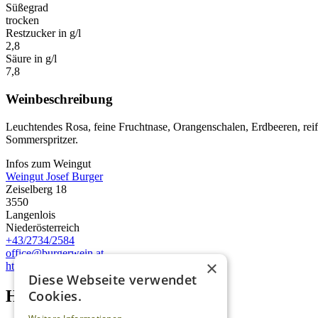
Süßegrad
trocken
Restzucker in g/l
2,8
Säure in g/l
7,8
Weinbeschreibung
Leuchtendes Rosa, feine Fruchtnase, Orangenschalen, Erdbeeren, reife
Sommerspritzer.
Infos zum Weingut
Weingut Josef Burger
Zeiselberg 18
3550
Langenlois
Niederösterreich
+43/2734/2584
office@burgerwein.at
×
http://www.burgerwein.at
Diese Webseite verwendet
Homepage advert block
Cookies.