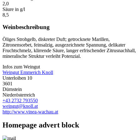
2,0
Säure in g/l
8,5
Weinbeschreibung
Öliges Strohgelb, diskreter Duft; getrocknete Marillen,
Zitronensorbet, feinsalzig, ausgezeichnete Spannung, delikater
Fruchtschmelz, klirrende Säure, langer erfrischender Zitrusnachhall,
mineralische Struktur verleiht Potenzial.
Infos zum Weingut
Weingut Emmerich Knoll
Unterloiben 10
3601
Dürnstein
Niederösterreich
+43 2732 793550
weingut@knoll.at
http://www.vinea-wachau.at
Homepage advert block