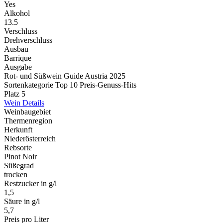
Yes
Alkohol
13.5
Verschluss
Drehverschluss
Ausbau
Barrique
Ausgabe
Rot- und Süßwein Guide Austria 2025
Sortenkategorie Top 10 Preis-Genuss-Hits
Platz 5
Wein Details
Weinbaugebiet
Thermenregion
Herkunft
Niederösterreich
Rebsorte
Pinot Noir
Süßegrad
trocken
Restzucker in g/l
1,5
Säure in g/l
5,7
Preis pro Liter