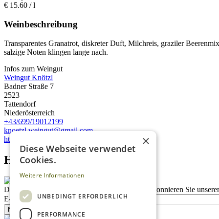
€
15.60
/ l
Weinbeschreibung
Transparentes Granatrot, diskreter Duft, Milchreis, graziler Beerenmi
salzige Noten klingen lange nach.
Infos zum Weingut
Weingut Knötzl
Badner Straße 7
2523
Tattendorf
Niederösterreich
+43/699/19012199
knoetzl.weingut@gmail.com
×
https://www.weingut-knoetzl.at/
Diese Webseite verwendet
Homepage advert block
Cookies.
Weitere Informationen
Description
Bleiben Sie auf dem Laufenden
Abonnieren Sie unseren
UNBEDINGT ERFORDERLICH
E-Mail
Newsletter bestellen
PERFORMANCE