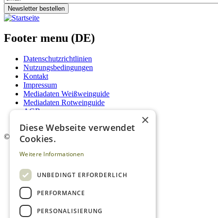
Newsletter bestellen
Footer menu (DE)
Datenschutzrichtlinien
Nutzungsbedingungen
Kontakt
Impressum
Mediadaten Weißweinguide
Mediadaten Rotweinguide
AGB
×
Newsletter
Diese Webseite verwendet
©
2026. Alle Rechte vorbehalten.
Cookies.
Weitere Informationen
UNBEDINGT ERFORDERLICH
PERFORMANCE
PERSONALISIERUNG