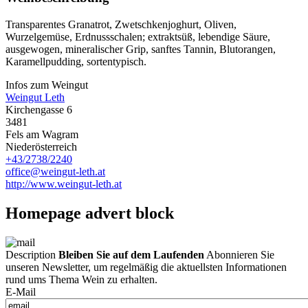
Transparentes Granatrot, Zwetschkenjoghurt, Oliven,
Wurzelgemüse, Erdnussschalen; extraktsüß, lebendige Säure,
ausgewogen, mineralischer Grip, sanftes Tannin, Blutorangen,
Karamellpudding, sortentypisch.
Infos zum Weingut
Weingut Leth
Kirchengasse 6
3481
Fels am Wagram
Niederösterreich
+43/2738/2240
office@weingut-leth.at
http://www.weingut-leth.at
Homepage advert block
Description
Bleiben Sie auf dem Laufenden
Abonnieren Sie
unseren Newsletter, um regelmäßig die aktuellsten Informationen
rund ums Thema Wein zu erhalten.
E-Mail