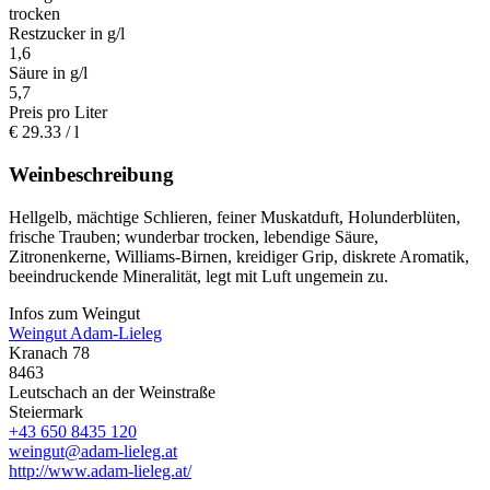
trocken
Restzucker in g/l
1,6
Säure in g/l
5,7
Preis pro Liter
€
29.33
/ l
Weinbeschreibung
Hellgelb, mächtige Schlieren, feiner Muskatduft, Holunderblüten,
frische Trauben; wunderbar trocken, lebendige Säure,
Zitronenkerne, Williams-Birnen, kreidiger Grip, diskrete Aromatik,
beeindruckende Mineralität, legt mit Luft ungemein zu.
Infos zum Weingut
Weingut Adam-Lieleg
Kranach 78
8463
Leutschach an der Weinstraße
Steiermark
+43 650 8435 120
weingut@adam-lieleg.at
http://www.adam-lieleg.at/