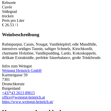
Rebsorte
Cuvée
Süßegrad
trocken
Preis pro Liter
€
26.53
/ l
Weinbeschreibung
Rubinpurpur, Cassis, Nougat, Vanillekipferl; edle Mundfülle,
intensives seidiges Tannin, saftiger Schmelz, Kirschkonfit,
charmante Holztöne, Vanillepudding, Lardo, Kokoskuppeln,
delikate Extraktsüße, perfekte Säurebalance, große Trinkfreude.
Infos zum Weingut
Weingut Heinrich GmbH
Karrnergasse 59
7301
Deutschkreutz
Burgenland
+43/*43 2613 89615
office@weingut-heinrich.at
https://www.weingut-heinrich.at/