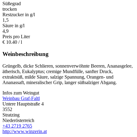
Süßegrad
trocken
Restzucker in g/l
1,5
Säure in g/l
4,9
Preis pro Liter
€
10.40
/ l
Weinbeschreibung
Grüngelb, dicke Schlieren, sonnenverwöhnte Beeren, Ananasgelee,
ätherisch, Eukalyptus; cremige Mundfülle, sanfter Druck,
extraktsüß, milde Säure, salzige Spannung, Orangen- und
Ananassaft, mineralischer Grip, langer süßsalziger Abgang.
Infos zum Weingut
Weinbau Graf-Faltl
Untere Hauptstraße 4
3552
Stratzing
Niederösterreich
+43 2719 2765
http://www.winzerin.at