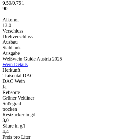
9.50
/
0.75 l
90
+
Alkohol
13.0
Verschluss
Drehverschluss
Ausbau
Stahltank
Ausgabe
Weißwein Guide Austria 2025
Wein Details
Herkunft
Traisental DAC
DAC Wein
Ja
Rebsorte
Grüner Veltliner
Süßegrad
trocken
Restzucker in g/l
3,0
Säure in g/l
4,4
Preis pro Liter