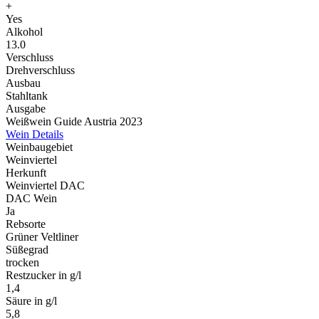
+
Yes
Alkohol
13.0
Verschluss
Drehverschluss
Ausbau
Stahltank
Ausgabe
Weißwein Guide Austria 2023
Wein Details
Weinbaugebiet
Weinviertel
Herkunft
Weinviertel DAC
DAC Wein
Ja
Rebsorte
Grüner Veltliner
Süßegrad
trocken
Restzucker in g/l
1,4
Säure in g/l
5,8