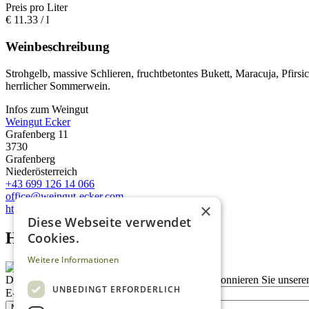
Preis pro Liter
€
11.33
/ l
Weinbeschreibung
Strohgelb, massive Schlieren, fruchtbetontes Bukett, Maracuja, Pfirsic
herrlicher Sommerwein.
Infos zum Weingut
Weingut Ecker
Grafenberg 11
3730
Grafenberg
Niederösterreich
+43 699 126 14 066
office@weingut-ecker.com
×
http://www.weingut-ecker.com
Diese Webseite verwendet
Homepage advert block
Cookies.
Weitere Informationen
Description
Bleiben Sie auf dem Laufenden
Abonnieren Sie unseren
UNBEDINGT ERFORDERLICH
E-Mail
Newsletter bestellen