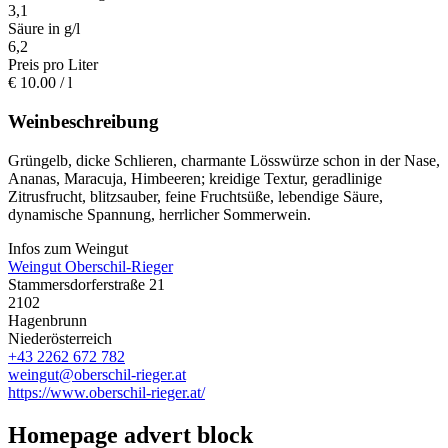
3,1
Säure in g/l
6,2
Preis pro Liter
€
10.00
/ l
Weinbeschreibung
Grüngelb, dicke Schlieren, charmante Lösswürze schon in der Nase,
Ananas, Maracuja, Himbeeren; kreidige Textur, geradlinige
Zitrusfrucht, blitzsauber, feine Fruchtsüße, lebendige Säure,
dynamische Spannung, herrlicher Sommerwein.
Infos zum Weingut
Weingut Oberschil-Rieger
Stammersdorferstraße 21
2102
Hagenbrunn
Niederösterreich
+43 2262 672 782
weingut@oberschil-rieger.at
https://www.oberschil-rieger.at/
Homepage advert block