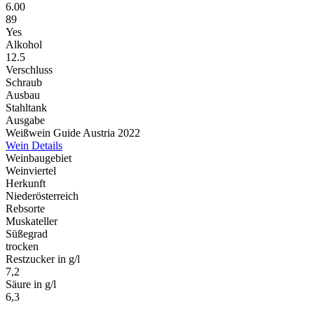
6.00
89
Yes
Alkohol
12.5
Verschluss
Schraub
Ausbau
Stahltank
Ausgabe
Weißwein Guide Austria 2022
Wein Details
Weinbaugebiet
Weinviertel
Herkunft
Niederösterreich
Rebsorte
Muskateller
Süßegrad
trocken
Restzucker in g/l
7,2
Säure in g/l
6,3