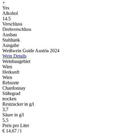
+
Yes
Alkohol
14.5
Verschluss
Drehverschluss
Ausbau
Stahltank
Ausgabe
Weißwein Guide Austria 2024
Wein Details
Weinbaugebiet
Wien
Herkunft
Wien
Rebsorte
Chardonnay
Süßegrad
trocken
Restzucker in g/l
3,7
Säure in g/l
5,5
Preis pro Liter
€
14.67
/ l