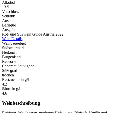
Alkohol
13.5
Verschluss
Schraub
Ausbau
Barrique
Ausgabe
Rot- und Süßwein Guide Austria 2022
Wein Details
Weinbaugebiet
Südsteiermark
Herkunft
Burgenland
Rebsorte
Cabernet Sauvignon
Süßegrad
trocken
Restzucker in g/l
4,2
Säure in g/l
4,6
Weinbeschreibung
Rubinrot, Maulbeeren, markante Holzwürze, Bleistift, Vanille und