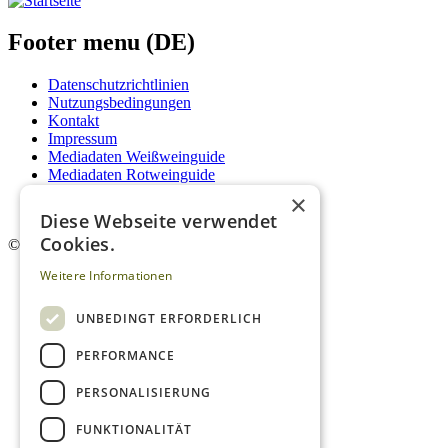
Footer menu (DE)
Datenschutzrichtlinien
Nutzungsbedingungen
Kontakt
Impressum
Mediadaten Weißweinguide
Mediadaten Rotweinguide
AGB
×
Newsletter
Diese Webseite verwendet
Cookies.
©
2026. Alle Rechte vorbehalten.
Weitere Informationen
UNBEDINGT ERFORDERLICH
PERFORMANCE
PERSONALISIERUNG
FUNKTIONALITÄT