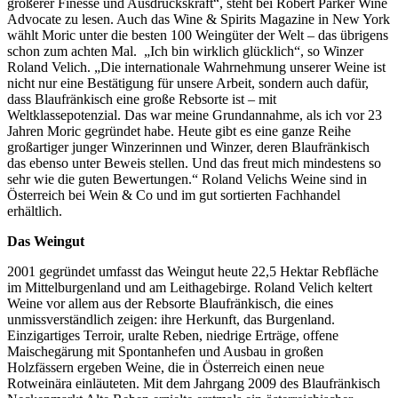
größerer Finesse und Ausdruckskraft“, steht bei Robert Parker Wine
Advocate zu lesen. Auch das Wine & Spirits Magazine in New York
wählt Moric unter die besten 100 Weingüter der Welt – das übrigens
schon zum achten Mal. „Ich bin wirklich glücklich“, so Winzer
Roland Velich. „Die internationale Wahrnehmung unserer Weine ist
nicht nur eine Bestätigung für unsere Arbeit, sondern auch dafür,
dass Blaufränkisch eine große Rebsorte ist – mit
Weltklassepotenzial. Das war meine Grundannahme, als ich vor 23
Jahren Moric gegründet habe. Heute gibt es eine ganze Reihe
großartiger junger Winzerinnen und Winzer, deren Blaufränkisch
das ebenso unter Beweis stellen. Und das freut mich mindestens so
sehr wie die guten Bewertungen.“ Roland Velichs Weine sind in
Österreich bei Wein & Co und im gut sortierten Fachhandel
erhältlich.
Das Weingut
2001 gegründet umfasst das Weingut heute 22,5 Hektar Rebfläche
im Mittelburgenland und am Leithagebirge. Roland Velich keltert
Weine vor allem aus der Rebsorte Blaufränkisch, die eines
unmissverständlich zeigen: ihre Herkunft, das Burgenland.
Einzigartiges Terroir, uralte Reben, niedrige Erträge, offene
Maischegärung mit Spontanhefen und Ausbau in großen
Holzfässern ergeben Weine, die in Österreich einen neue
Rotweinära einläuteten. Mit dem Jahrgang 2009 des Blaufränkisch