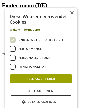
Footer menu (DE)
×
Diese Webseite verwendet
Datenschutzrichtlinien
Nutzungsbedingungen
Cookies.
Kontakt
Impressum
Weitere Informationen
Mediadaten Weißweinguide
Mediadaten Rotweinguide
UNBEDINGT ERFORDERLICH
AGB
Newsletter
PERFORMANCE
©
2026. Alle Rechte vorbehalten.
PERSONALISIERUNG
FUNKTIONALITÄT
ALLE AKZEPTIEREN
ALLE ABLEHNEN
DETAILS ANZEIGEN